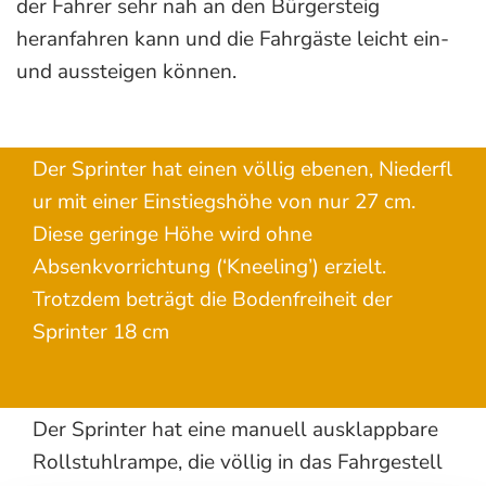
der Fahrer sehr nah an den Bürgersteig
heranfahren kann und die Fahrgäste leicht ein-
und aussteigen können.
Der Sprinter hat einen völlig ebenen, Niederfl
ur mit einer Einstiegshöhe von nur 27 cm.
Diese geringe Höhe wird ohne
Absenkvorrichtung (‘Kneeling’) erzielt.
Trotzdem beträgt die Bodenfreiheit der
Sprinter 18 cm
Der Sprinter hat eine manuell ausklappbare
Rollstuhlrampe, die völlig in das Fahrgestell