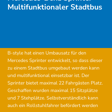
Multifunktionaler Stadtbus
B-style hat einen Umbausatz für den
Mercedes Sprinter entwickelt, so dass dieser
zu einem Stadtbus umgebaut werden kann
und multifunktional einsetzbar ist. Der
Sprinter bietet maximal 22 Fahrgästen Platz.
Geschaffen wurden maximal 15 Sitzplätze
und 7 Stehplätze. Selbstverständlich kann
auch ein Rollstuhlfahrer befördert werden