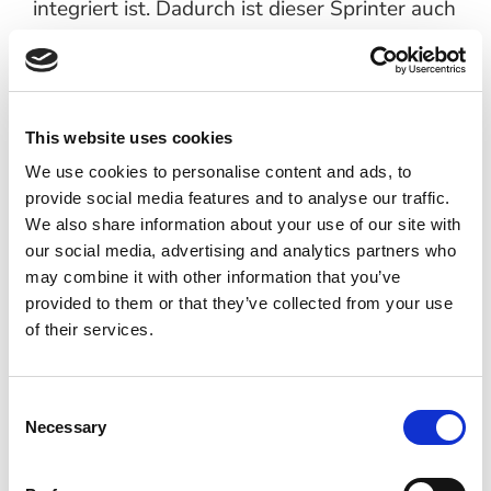
integriert ist. Dadurch ist dieser Sprinter auch
für Rollstuhlfahrer gut und leicht zugänglich.
This website uses cookies
We use cookies to personalise content and ads, to
provide social media features and to analyse our traffic.
We also share information about your use of our site with
our social media, advertising and analytics partners who
In enger Abstimmung mit Ihnen bemüht sich
may combine it with other information that you’ve
B-style ein qualitativ hochwertiges Produkt
provided to them or that they’ve collected from your use
zu liefern, das nahtlos an Ihre Wünsche
of their services.
anschließt. Dabei helfen uns ein persönlicher
Ansatz, eine innovative
Consent
Entwicklungsabteilung und erfahrenes
Necessary
Selection
Fachpersonal. All unsere Tätigkeiten