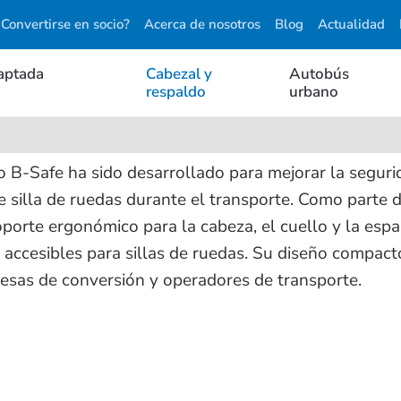
Convertirse en socio?
Acerca de nosotros
Blog
Actualidad
aptada
Cabezal y
Autobús
respaldo
urbano
Cabezal y respaldo
 B-Safe ha sido desarrollado para mejorar la seguri
de silla de ruedas durante el transporte. Como parte 
porte ergonómico para la cabeza, el cuello y la espal
accesibles para sillas de ruedas. Su diseño compact
resas de conversión y operadores de transporte.