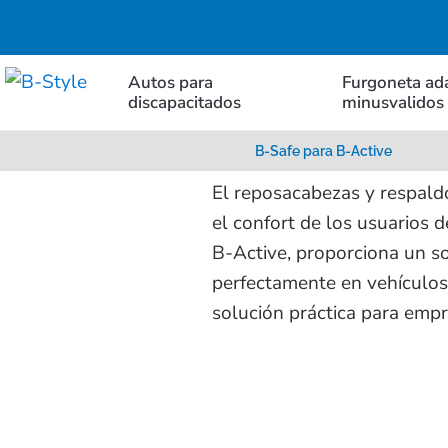
Cabezal y respaldo
B-Safe para B-Active
Autos para
Furgoneta ad
discapacitados
minusvalidos
B-Safe 
B-Safe para B-Active
El reposacabezas y respaldo
el confort de los usuarios 
B-Active, proporciona un so
perfectamente en vehículos 
solución práctica para emp